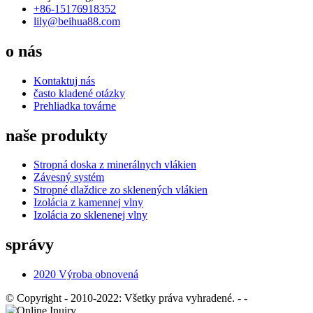
+86-15176918352
lily@beihua88.com
o nás
Kontaktuj nás
často kladené otázky
Prehliadka továrne
naše produkty
Stropná doska z minerálnych vlákien
Závesný systém
Stropné dlaždice zo sklenených vlákien
Izolácia z kamennej vlny
Izolácia zo sklenenej vlny
správy
2020 Výroba obnovená
© Copyright - 2010-2022: Všetky práva vyhradené.
- -