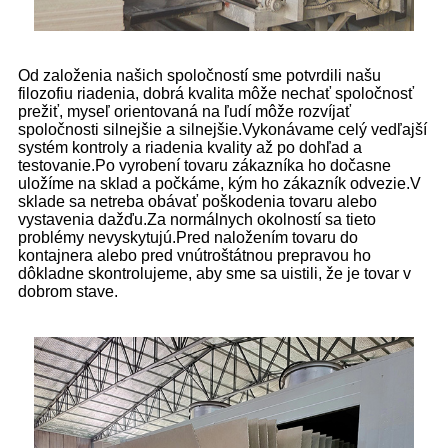
Od založenia našich spoločností sme potvrdili našu
filozofiu riadenia, dobrá kvalita môže nechať spoločnosť
prežiť, myseľ orientovaná na ľudí môže rozvíjať
spoločnosti silnejšie a silnejšie.Vykonávame celý vedľajší
systém kontroly a riadenia kvality až po dohľad a
testovanie.Po vyrobení tovaru zákazníka ho dočasne
uložíme na sklad a počkáme, kým ho zákazník odvezie.V
sklade sa netreba obávať poškodenia tovaru alebo
vystavenia dažďu.Za normálnych okolností sa tieto
problémy nevyskytujú.Pred naložením tovaru do
kontajnera alebo pred vnútroštátnou prepravou ho
dôkladne skontrolujeme, aby sme sa uistili, že je tovar v
dobrom stave.