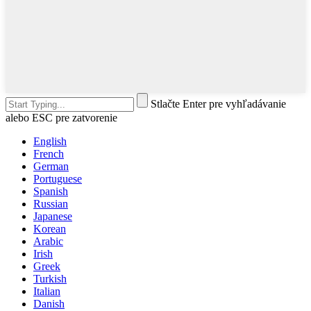
Stlačte Enter pre vyhľadávanie
alebo ESC pre zatvorenie
English
French
German
Portuguese
Spanish
Russian
Japanese
Korean
Arabic
Irish
Greek
Turkish
Italian
Danish