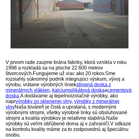
V prvom rade zaujme brána fabriky, ktorá vznikla v roku
1998 a rozkladá sa na ploche 22 600 metrov
štvorcových.Fungujeme už viac ako 20 rokov.Sme
rozsiahly súkromný podnik integrujúci výskum, vývoj a
výrobu, vrátane výrobných liniek
stropná doska z
minerálnych vlákien
,
kalciumsilikátová doska
a
cementová
doska
.A dodávame aj tepelnoizolačné výrobky, ako
napr
výrobky zo sklenenej vlny
,
výrobky z minerálnej
vlny
Naša továreň je čistá a uprataná, s modernými
výrobnými strojmi, všetky výrobné linky sú obsluhované
strojmi a kvalita výrobkov je relatívne stabilná.Naše
výrobky sú veľmi obľúbené doma aj v zahraničí.V odkaze
na kontrolu kvality máme za to zodpovednú aj špeciálnu
osobu.