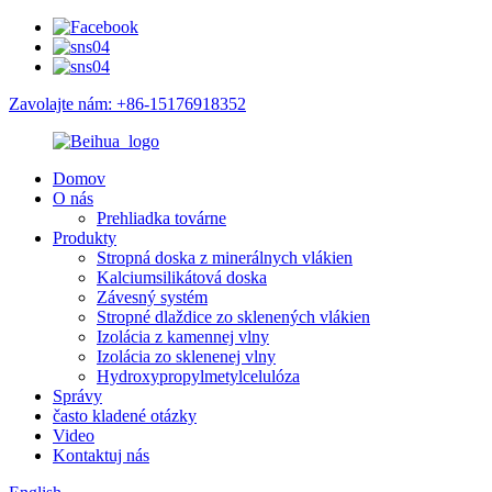
Zavolajte nám: +86-15176918352
Domov
O nás
Prehliadka továrne
Produkty
Stropná doska z minerálnych vlákien
Kalciumsilikátová doska
Závesný systém
Stropné dlaždice zo sklenených vlákien
Izolácia z kamennej vlny
Izolácia zo sklenenej vlny
Hydroxypropylmetylcelulóza
Správy
často kladené otázky
Video
Kontaktuj nás